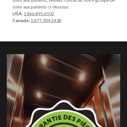
soins aux patients ci-dessous
USA:
1.866.891.6502
Canada:
1.877.304.5438