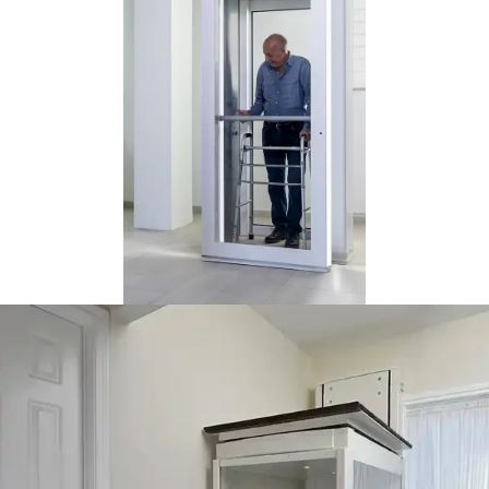
Si vous utilisez une aide à la
mobilité comme une
marchette ou un
déambulateur (marchette à
roulettes), la plateforme
élévatrice Luma peut
l’accommoder et vous
permettre d’éviter les